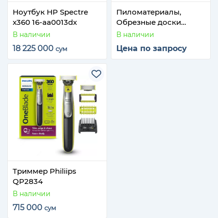
Ноутбук HP Spectre
Пиломатериалы,
x360 16-aa0013dx
Обрезные доски
СОСНА 1-сорт (Белый
В наличии
В наличии
Яр, Чуна)
18 225 000
Цена по запросу
сум
Триммер Philiips
QP2834
В наличии
715 000
сум