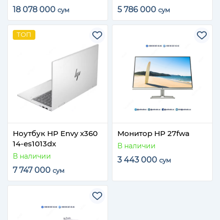
18 078 000
5 786 000
сум
сум
ТОП
Ноутбук HP Envy x360
Монитор HP 27fwa
14-es1013dx
В наличии
В наличии
3 443 000
сум
7 747 000
сум