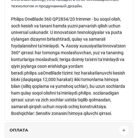
технологии и продуманный дизайн.
Philips OneBlade 360 QP2834/20 trimmer - bu soqol olish,
soch kesish va tanani hamda yuzni parvarish qilish uchun
universal uskunadir. U innovatsion texnologiyalar va puxta
o'ylangan dizaynni birlashtiradi, qulay va samarali
foydalanishni ta'minlaydi. 🔧 Asosiy xususiyatlarInnovatsion
360° qirrasi: har tomonga moslashuvchan, yuz va tananing
konturlariga moslashadi, teriga doimiy ta'sirni ta'minlaydi va
qiyin joylarga oson erishishga yordam
beradi.philips.uaOneBlade tizimi: tez harakatlanuvchi kesish
bloki (daqiqaiga 12,000 harakat) ikki tomonlama himoya
bilan (silliq qoplama va yumshoq uchlar), bu uzun sochlarda
ham qulay soqol olishni ta'minlaydi.philips. sozlanadigan
qirrasi: uzun va zich sochlar ustida tiqilib qolmasdan,
samarali qirqish uchun noyob ochiq konstruktsiya.
Boshqichlar: Sensitiv zonasini himoya qiluvchi qirrasi.
ОПЛАТА