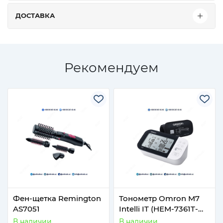
ДОСТАВКА
Рекомендуем
Фен-щетка Remington
Тонометр Omron M7
AS7051
Intelli IT (HEM-7361T-
EBK)
В наличии
В наличии