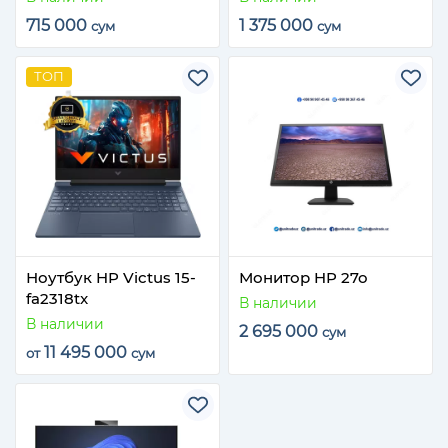
715 000
1 375 000
сум
сум
ТОП
Ноутбук HP Victus 15-
Монитор HP 27o
fa2318tx
В наличии
В наличии
2 695 000
сум
11 495 000
от
сум