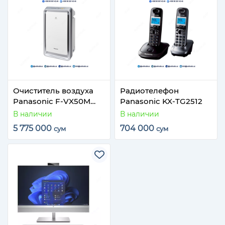
Очиститель воздуха
Радиотелефон
Panasonic F-VX50M
Panasonic KX-TG2512
Humidifying Air Purifier
В наличии
В наличии
5 775 000
704 000
сум
сум