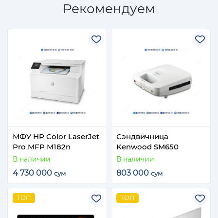
Рекомендуем
МФУ HP Color LaserJet
Сэндвичница
Pro MFP M182n
Kenwood SM650
В наличии
В наличии
4 730 000
803 000
сум
сум
ТОП
ТОП