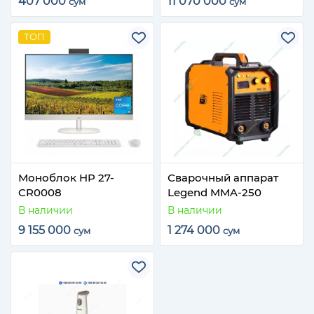
407 000
11 070 000
сум
сум
ТОП
Моноблок HP 27-
Сварочный аппарат
CR0008
Legend MMA‑250
В наличии
В наличии
9 155 000
1 274 000
сум
сум